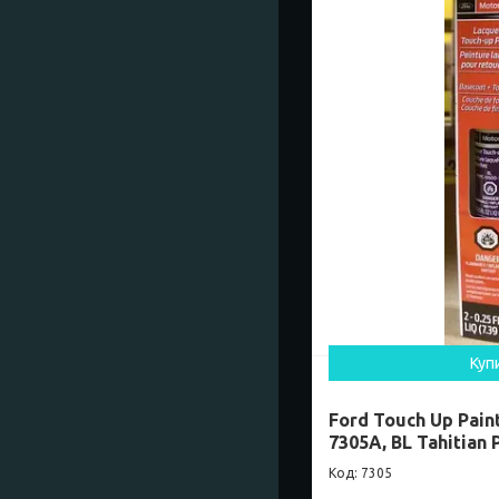
Куп
Ford Touch Up Pain
7305A, BL Tahitian 
7305