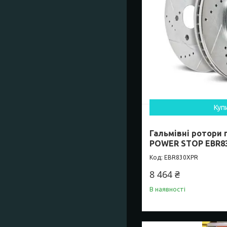
Куп
Гальмівні ротори 
POWER STOP EBR8
EBR830XPR
8 464 ₴
В наявності