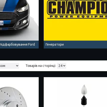
 підфарбовування Ford
Генератори