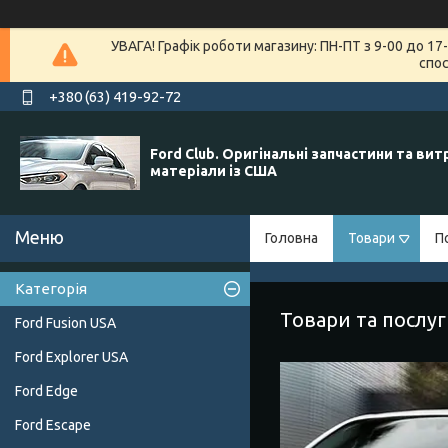
УВАГА! Графік роботи магазину: ПН-ПТ з 9-00 до 1
спос
+380 (63) 419-92-72
Ford Club. Оригінальні запчастини та вит
матеріали із США
Головна
Товари
П
Категорія
Товари та послу
Ford Fusion USA
Ford Explorer USA
Ford Edge
Ford Escape