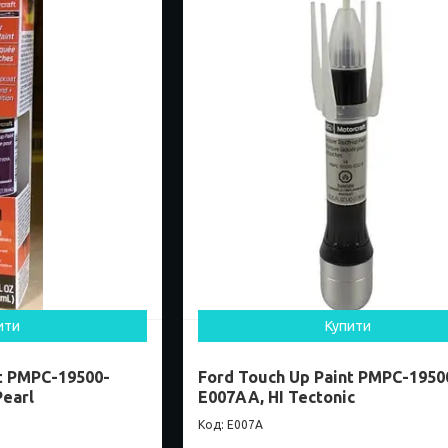
ити
Купити
t PMPC-19500-
Ford Touch Up Paint PMPC-1950
Pearl
E007AA, HI Tectonic
E007A