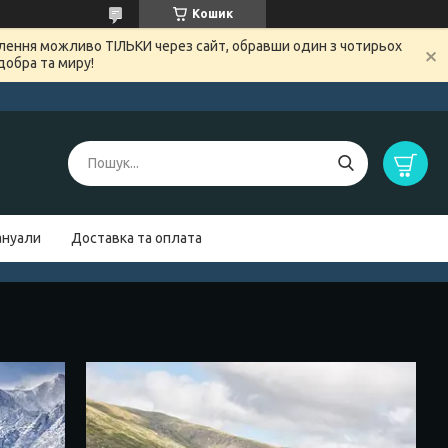
Кошик
овлення можливо ТІЛЬКИ через сайт, обравши один з чотирьох
добра та миру!
нуали
Доставка та оплата