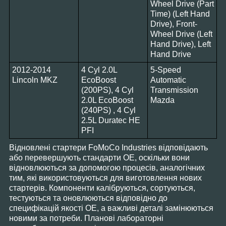
Wheel Drive (Part
Time) (Left Hand
Drive), Front-
Wheel Drive (Left
Hand Drive), Left
Hand Drive
2012-2014
4 Cyl 2.0L
5-Speed
Lincoln MKZ
EcoBoost
Automatic
(200PS), 4 Cyl
Transmission
2.0L EcoBoost
Mazda
(240PS) , 4 Cyl
2.5L Duratec HE
PFI
Відновлені стартери FoMoCo Industries відповідають
або перевершують стандарти OE, оскільки вони
відновлюються за допомогою процесів, аналогічних
тим, які використовуються для виготовлення нових
стартерів. Компоненти калібруються, сортуються,
тестуються та оновлюються відповідно до
специфікацій якості OE, а важливі деталі замінюються
новими за потреби. Планові лабораторні