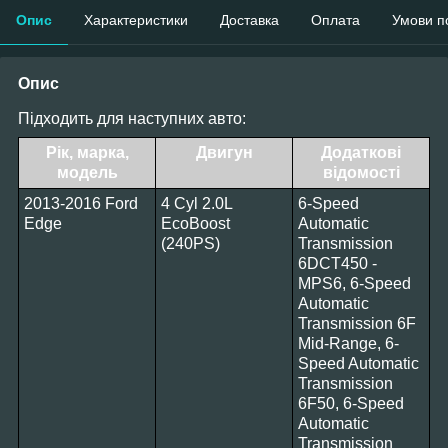
Опис
Характеристики
Доставка
Оплата
Умови п
Опис
Підходить для наступних авто:
Рік, марка,
Двигун
Додаткові
модель
відомості
2013-2016 Ford
4 Cyl 2.0L
6-Speed
Edge
EcoBoost
Automatic
(240PS)
Transmission
6DCT450 -
MPS6, 6-Speed
Automatic
Transmission 6F
Mid-Range, 6-
Speed Automatic
Transmission
6F50, 6-Speed
Automatic
Transmission