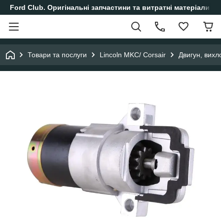
Ford Club. Оригінальні запчастини та витратні матеріали і
Товари та послуги
Lincoln MKC/ Corsair
Двигун, вихл