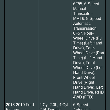
6F55, 6-Speed
Manual
Transaxle -
MMT6, 8-Speed
Automatic
Transmission
8F57, Four-
Wheel Drive (Full
Time) (Left Hand
Drive), Four-
Wheel Drive (Part
Time) (Left Hand
Drive), Front-
Wheel Drive (Left
Hand Drive),
Front-Wheel
Drive (Right
Hand Drive), Left
Hand Drive, RHD
4WD (FTD)
2013-2019 Ford
4 Cyl 2.0L, 4 Cyl
6-Speed
Escape
2.5L Duratec
Automatic