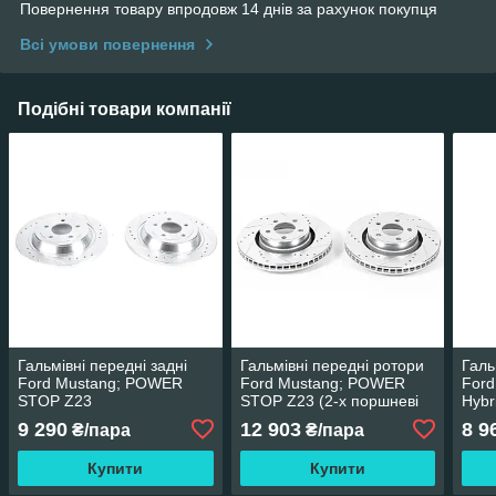
Повернення товару впродовж 14 днів за рахунок покупця
Всі умови повернення
Подібні товари компанії
Гальмівні передні задні
Гальмівні передні ротори
Галь
Ford Mustang; POWER
Ford Mustang; POWER
Ford
STOP Z23
STOP Z23 (2-х поршневі
Hyb
(невентильовані)
супорти)
9 290
12 903
8 9
₴/пара
₴/пара
Купити
Купити