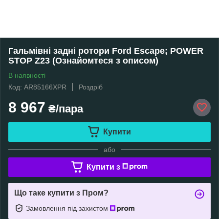
Гальмівні задні ротори Ford Escape; POWER
STOP Z23 (Ознайомтеся з описом)
В наявності
Код: AR85166XPR
Роздріб
8 967
₴/пара
Купити
або
Купити з
Що таке купити з Пром?
Замовлення під захистом