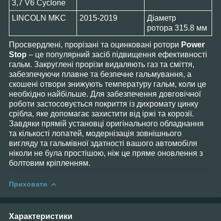
3,7 V6 Cyclone
LINCOLN MKC
2015-2019
Діаметр
ротора 315.8 мм
Просвердлені, прорізані та оцинковані ротори
Power
Stop
– це популярний засіб підвищення ефективності
гальм. Закруглені прорізи видаляють газ та сміття,
забезпечуючи плавне та безпечне гальмування, а
скошені отвори знижують температуру гальм, коли це
необхідно найбільше. Для забезпечення довговічної
роботи застосовується покриття із дихромату цинку
срібла, яке допомагає захистити від іржі та корозії.
Завдяки прямій установці оригінального обладнання
та кількості лопатей, модернізація зовнішнього
вигляду та гальмівної здатності вашого автомобіля
ніколи не була простішою, ніж це пряме оновлення з
болтовим кріпленням.
Приховати
Характеристики