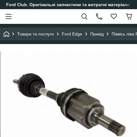
Ford Club. Оригінальні запчастини та витратні матеріали і
Товари та послуги
Ford Edge
Привід
Піввісь ліва