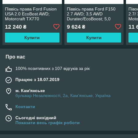
Піввісь права Ford Fusion
Піввісь права Ford F150
Піво
USA 2.0 EcoBost AWD;
2.7 AWD; 3,5 AWD
2.7/
Motorcraft TX770
Duratec/EcoBoost; 5,0
Moto
AWD; Motorcraft TX738
12 240
9 624
11 
₴
₴
Купити
Купити
Про нас
100% позитивних з 107 відгуків за рік
Працює з 18.07.2019
м. Кам'янське
бульвар Незалежності, 2а, Кам'янське, Україна
Контакти
Сьогодні вихідний
Показати весь графік роботи