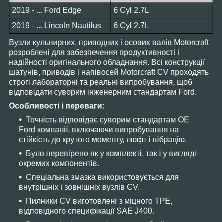
2019 - ... Ford Edge
6 Cyl 2.7L
2019 - ... Lincoln Nautilus
6 Cyl 2.7L
Вузли кульнирних, приводних і осових валів Motorcraft
розроблені для забезпечення продуктивності і
надійності оригінального обладнання. Всі конструкції
шатунів, приводів і напівосей Motorcraft CV проходять
строгі лабораторні та реальні випробування, щоб
відповідати суворим інженерним стандартам Ford.
Особливості і переваги:
Точність відповідає суворим стандартам OE
Ford компанії, включаючи випробування на
стійкість до крутого моменту, люфт і вібрацію.
Було перевірено як у комплекті, так і у вигляді
окремих компонентів.
Спеціальна змазка використовується для
внутрішніх і зовнішніх вузлів CV.
Пилники CV виготовлені з міцного TPE,
відповідного специфікації SAE J400.