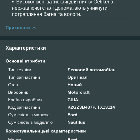
Високоякісні затискачі для пилку Oetiker з
нержавіючої сталі допомагають уникнути
потрапляння багна та вологи.
Приховати
Характеристики
Основні атрибути
Тип техніки
Легковий автомобіль
Тип запчастини
Оригінал
Стан
Новий
Виробник
Motorcraft
Країна виробник
США
Код запчастини
K2GZ3B437P, TX13114
Сумісність з маркою
Ford
Сумісність з моделлю
Nautilus
Користувальницькі характеристики
Марка
Ford