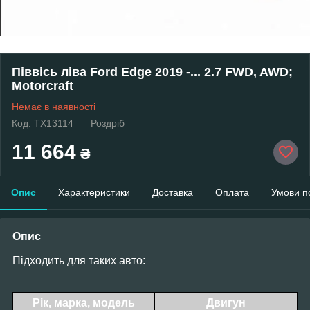
Піввісь ліва Ford Edge 2019 -... 2.7 FWD, AWD;
Motorcraft
Немає в наявності
Код: TX13114
Роздріб
11 664
₴
Опис
Характеристики
Доставка
Оплата
Умови п
Опис
Підходить для таких авто:
Рік, марка, модель
Двигун