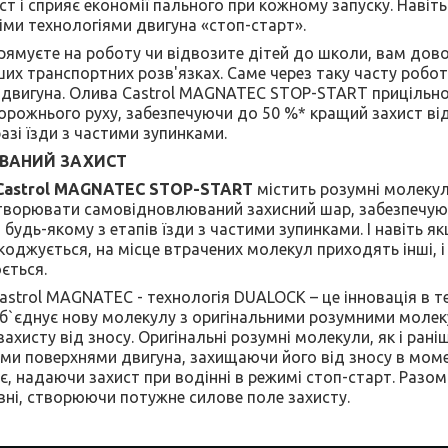
ст і сприяє економії пального при кожному запуску. Навіт
ми технологіями двигуна «стоп-старт».
рямуєте на роботу чи відвозите дітей до школи, вам дов
ших транспортних розв'язках. Саме через таку часту робо
с двигуна. Олива Castrol MAGNATEC STOP-START прицільно
рожнього руху, забезпечуючи до 50 %* кращий захист від 
разі їзди з частими зупинками.
ВАНИЙ ЗАХИСТ
Castrol MAGNATEC STOP-START
містить розумні молекул
утворювати самовідновлюваний захисний шар, забезпечуюч
будь-якому з етапів їзди з частими зупинками. І навіть я
оджується, на місце втрачених молекул приходять інші, і
ється.
astrol MAGNATEC - технологія DUALOCK – це інновація в т
 об`єднує нову молекулу з оригінальними розумними мол
ахисту від зносу. Оригінальні розумні молекули, як і рані
и поверхнями двигуна, захищаючи його від зносу в моме
, надаючи захист при водінні в режимі стоп-старт. Разо
ні, створюючи потужне силове поле захисту.