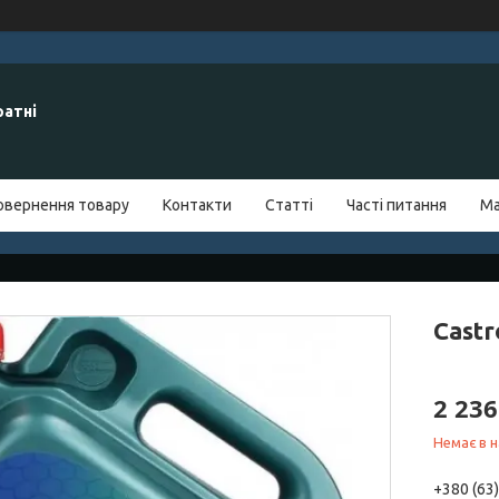
ратні
овернення товару
Контакти
Статті
Часті питання
Ма
Castr
2 236
Немає в н
+380 (63