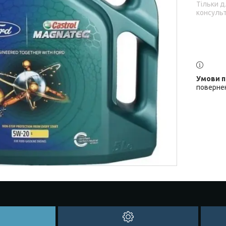
Тільки д
консульт
повернен