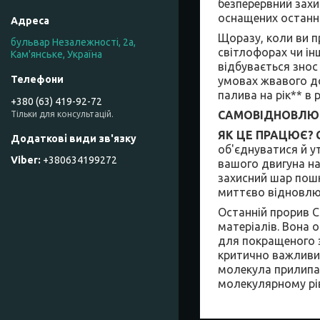
безперервний захи
оснащених останні
Щоразу, коли ви п
бульвар Незалежності, 2а,
світлофорах чи ін
Кам'янське, Україна
відбувається зно
умовах жвавого до
палива на рік** в 
+380 (63) 419-92-72
САМОВІДНОВЛЮ
Тільки для консультацій.
ЯК ЦЕ ПРАЦЮЄ?
об'єднуватися й 
+380634199272
вашого двигуна на 
захисний шар пошк
миттєво відновлю
Останній прорив C
матеріалів. Вона
для покращеного з
критично важливим
молекула прилипає
молекулярному рів