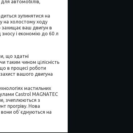
ь для автомобілів,
одиться зупинятися на
ту на холостому ходу
 захищає ваш двигун в
зносу і економію до 60 л
и, що здатні
и таким чином цілісність
кщо в процесі роботи
 захист вашого двигуна
ехнологіях мастильних
екулами Castrol MAGNATEC
ше, зчеплюються з
нт прогріву. Нова
м вони об`єднуються на