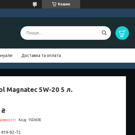
Кошик
нуали
Доставка та оплата
ol Magnatec 5W-20 5 л.
 ₴
аявності
Код:
15D63E
) 419-92-72