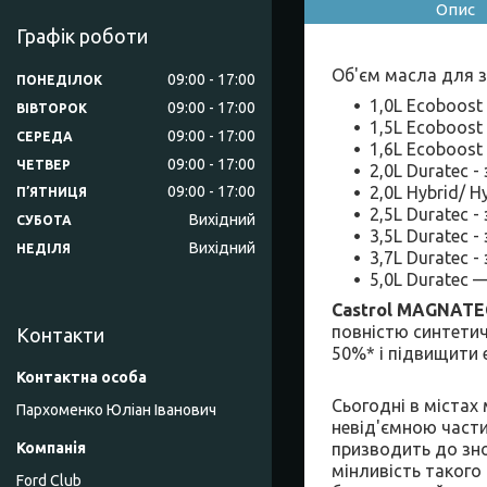
Опис
Графік роботи
Об'єм масла для з
09:00
17:00
ПОНЕДІЛОК
1,0L Ecoboost
09:00
17:00
ВІВТОРОК
1,5L Ecoboost
09:00
17:00
СЕРЕДА
1,6L Ecoboost
09:00
17:00
ЧЕТВЕР
2,0L Duratec -
2,0L Hybrid/ H
09:00
17:00
ПʼЯТНИЦЯ
2,5L Duratec -
Вихідний
СУБОТА
3,5L Duratec -
Вихідний
НЕДІЛЯ
3,7L Duratec -
5,0L Duratec 
Castrol MAGNAT
повністю синтети
Контакти
50%* і підвищити 
Сьогодні в містах
Пархоменко Юліан Іванович
невід'ємною части
призводить до зно
мінливість таког
Ford Club