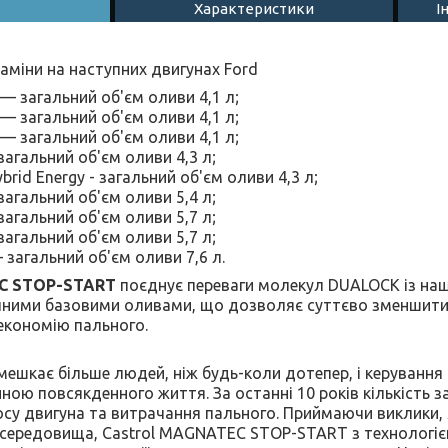
Характеристики
І
аміни на наступних двигунах Ford
 — загальний об'єм оливи 4,1 л;
 — загальний об'єм оливи 4,1 л;
 — загальний об'єм оливи 4,1 л;
 загальний об'єм оливи 4,3 л;
ybrid Energy - загальний об'єм оливи 4,3 л;
 загальний об'єм оливи 5,4 л;
 загальний об'єм оливи 5,7 л;
 загальний об'єм оливи 5,7 л;
— загальний об'єм оливи 7,6 л.
EC STOP-START
поєднує переваги молекул DUALOCK із на
чними базовими оливами, що дозволяє суттєво зменшити
економію пального.
 мешкає більше людей, ніж будь-коли дотепер, і керуванн
ною повсякденного життя. За останні 10 років кількість з
су двигуна та витрачання пального. Приймаючи виклики, 
о середовища, Castrol MAGNATEC STOP-START з технологі