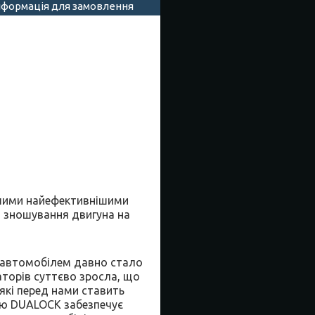
нформація для замовлення
шими найефективнішими
 зношування двигуна на
я автомобілем давно стало
аторів суттєво зросла, що
які перед нами ставить
єю DUALOCK забезпечує