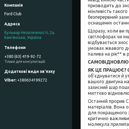
призводить до зно
мінливість таког
Ford Club
безперервний захи
оснащених останні
Щоразу, коли ви п
бульвар Незалежності, 2а,
світлофорах чи ін
Кам'янське, Україна
відбувається зно
умовах жвавого до
палива на рік** в 
+380 (63) 419-92-72
САМОВІДНОВЛЮ
Тільки для консультацій.
ЯК ЦЕ ПРАЦЮЄ?
об'єднуватися й 
+380634199272
вашого двигуна на 
захисний шар пошк
миттєво відновлю
Останній прорив C
матеріалів. Вона
для покращеного з
критично важливим
молекула прилипає