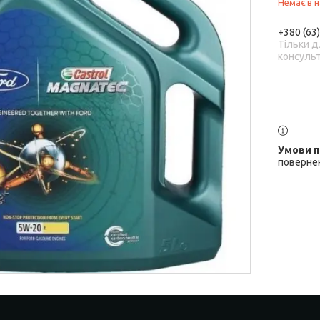
Немає в н
+380 (63
Тільки д
консульт
повернен