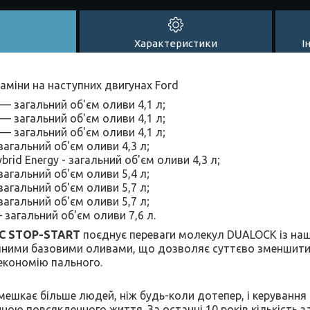
Характеристики
І
аміни на наступних двигунах Ford
 — загальний об'єм оливи 4,1 л;
 — загальний об'єм оливи 4,1 л;
 — загальний об'єм оливи 4,1 л;
 загальний об'єм оливи 4,3 л;
ybrid Energy - загальний об'єм оливи 4,3 л;
 загальний об'єм оливи 5,4 л;
 загальний об'єм оливи 5,7 л;
 загальний об'єм оливи 5,7 л;
— загальний об'єм оливи 7,6 л.
EC STOP-START
поєднує переваги молекул DUALOCK із на
чними базовими оливами, що дозволяє суттєво зменшити
економію пального.
 мешкає більше людей, ніж будь-коли дотепер, і керуванн
ною повсякденного життя. За останні 10 років кількість з