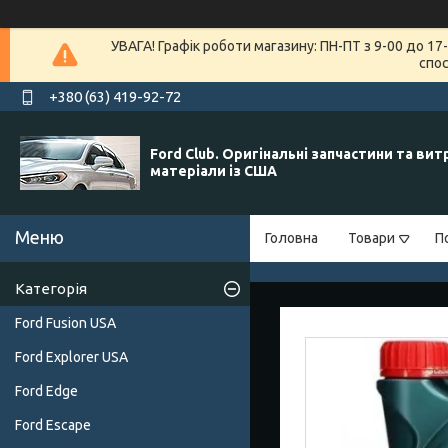
УВАГА! Графік роботи магазину: ПН-ПТ з 9-00 до 1
спос
+380 (63) 419-92-72
Ford Club. Оригінальні запчастини та вит
матеріали із США
Головна
Товари
П
Категорія
Ford Fusion USA
Ford Explorer USA
Ford Edge
Ford Escape