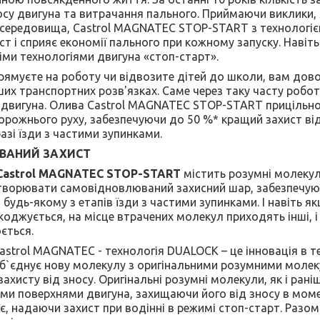
су двигуна та витрачання пального. Приймаючи виклики, 
о середовища, Castrol MAGNATEC STOP-START з технологі
ст і сприяє економії пального при кожному запуску. Навіт
ми технологіями двигуна «стоп-старт».
рямуєте на роботу чи відвозите дітей до школи, вам дов
ших транспортних розв'язках. Саме через таку часту робо
с двигуна. Олива Castrol MAGNATEC STOP-START прицільно
рожнього руху, забезпечуючи до 50 %* кращий захист від 
разі їзди з частими зупинками.
ВАНИЙ ЗАХИСТ
Castrol MAGNATEC STOP-START
містить розумні молекул
утворювати самовідновлюваний захисний шар, забезпечуюч
будь-якому з етапів їзди з частими зупинками. І навіть я
оджується, на місце втрачених молекул приходять інші, і
ється.
astrol MAGNATEC - технологія DUALOCK – це інновація в т
 об`єднує нову молекулу з оригінальними розумними мол
ахисту від зносу. Оригінальні розумні молекули, як і рані
и поверхнями двигуна, захищаючи його від зносу в моме
, надаючи захист при водінні в режимі стоп-старт. Разо