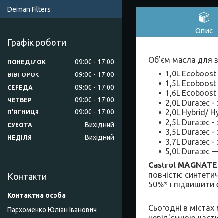
Deiman Filters
Опис
Графік роботи
Об'єм масла для з
09:00
17:00
ПОНЕДІЛОК
1,0L Ecoboost
09:00
17:00
ВІВТОРОК
1,5L Ecoboost
09:00
17:00
СЕРЕДА
1,6L Ecoboost
09:00
17:00
ЧЕТВЕР
2,0L Duratec -
2,0L Hybrid/ H
09:00
17:00
ПʼЯТНИЦЯ
2,5L Duratec -
Вихідний
СУБОТА
3,5L Duratec -
Вихідний
НЕДІЛЯ
3,7L Duratec -
5,0L Duratec 
Castrol MAGNAT
повністю синтети
Контакти
50%* і підвищити 
Сьогодні в містах
Пархоменко Юліан Іванович
невід'ємною части