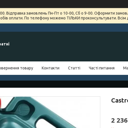
7-00. Відправка замовлень Пн-Пт о 10-00, Сб о 9-00. Оформити зам
обів оплати. По телефону можемо ТІЛЬКИ проконсультувати. Всім 
ратні
овернення товару
Контакти
Статті
Часті питання
Ма
Castr
2 236