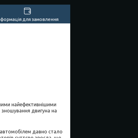
нформація для замовлення
шими найефективнішими
 зношування двигуна на
я автомобілем давно стало
аторів суттєво зросла, що