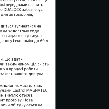
які перед нами ставить
єю DUALOCK забезпечує
ь для автомобілів,
одиться зупинятися на
ту на холостому ходу
 захищає ваш двигун в
зносу і економію до 60 л
и, що здатні
и таким чином цілісність
кщо в процесі роботи
 захист вашого двигуна
ехнологіях мастильних
екулами Castrol MAGNATEC
ше, зчеплюються з
нт прогріву. Нова
м вони об`єднуються на