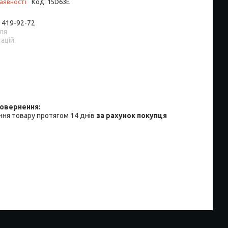
аявності
Код:
15D63E
) 419-92-72
ля
ацій.
ня товару протягом 14 днів
за рахунок покупця