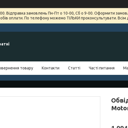
7-00. Відправка замовлень Пн-Пт о 10-00, Сб о 9-00. Оформити зам
обів оплати. По телефону можемо ТІЛЬКИ проконсультувати. Всім 
ратні
овернення товару
Контакти
Статті
Часті питання
Ма
Обвід
Moto
1 094