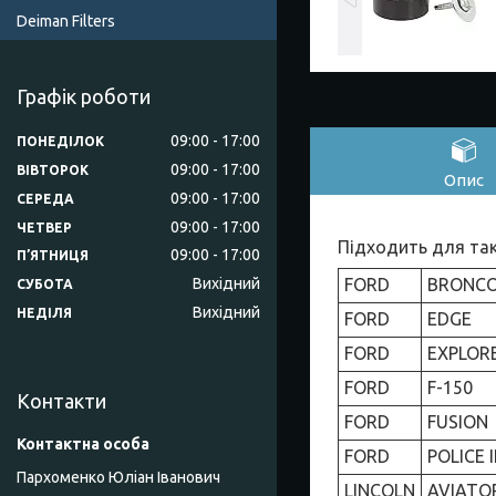
Deiman Filters
Графік роботи
09:00
17:00
ПОНЕДІЛОК
09:00
17:00
ВІВТОРОК
Опис
09:00
17:00
СЕРЕДА
09:00
17:00
ЧЕТВЕР
Підходить для так
09:00
17:00
ПʼЯТНИЦЯ
FORD
BRONC
Вихідний
СУБОТА
Вихідний
НЕДІЛЯ
FORD
EDGE
FORD
EXPLOR
FORD
F-150
Контакти
FORD
FUSION
FORD
POLICE 
Пархоменко Юліан Іванович
LINCOLN
AVIATO