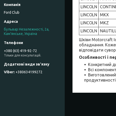
LINCOLN
CONTIN
Ford Club
LINCOLN
MKX
LINCOLN
MKZ
бульвар Незалежності, 2а,
LINCOLN
NAUTIL
Кам'янське, Україна
Шківи Motorcraft I
обладнання. Кожен
відповідати сувор
+380 (63) 419-92-72
Тільки для консультацій.
Особливості і пе
Конкретний д
Всі компонен
+380634199272
Виготовлений 
продуктивності