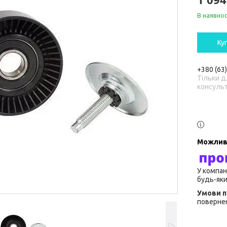
В наявнос
Ку
+380 (63
Тільки д
консульт
У компан
будь-яки
повернен