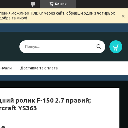
Кошик
овлення можливо ТІЛЬКИ через сайт, обравши один з чотирьох
добра та миру!
нуали
Доставка та оплата
ний ролик F-150 2.7 правий;
rcraft YS363
 ₴