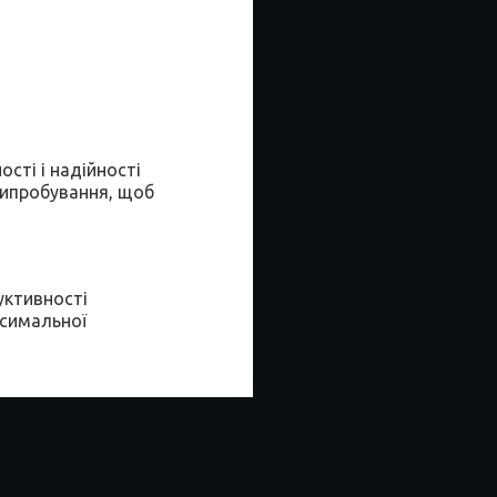
ості і надійності
випробування, щоб
уктивності
ксимальної