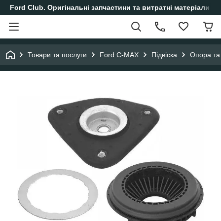
Ford Club. Оригінальні запчастини та витратні матеріали і
Товари та послуги
Ford C-MAX
Підвіска
Опора та