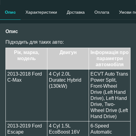
Опис
Характеристики
Доставка
Оплата
Умови п
Опис
Підходить для таких авто:
Рік, марка,
Двигун
Інформація про
модель
параметри
автомобіля
2013-2018 Ford
4 Cyl 2.0L
ECVT Auto Trans
C-Max
Duratec Hybrid
Power Split,
(130kW)
Front-Wheel
Drive (Left Hand
Drive), Left Hand
Drive, Two-
Wheel Drive (Left
Hand Drive)
2013-2019 Ford
4 Cyl 1.5L
6-Speed
Escape
EcoBoost 16V
Automatic