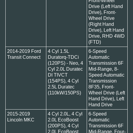
Front-Wheel
Drive (Left Hand
Drive), Front-
Wheel Drive
(Right Hand
Drive), Left Hand
Drive, RHD 4WD
(FTD)
2014-2019 Ford
4 Cyl 1.5L
6-Speed
Transit Connect
Duratorq-TDCi
Automatic
(120PS) - Neo, 4
Transmission 6F
Cyl 2.0L Duratec
Mid-Range, 8-
DI TIVCT
Speed Automatic
(154PS), 4 Cyl
Transmission
2.5L Duratec
8F35, Front-
(110kW/150PS)
Wheel Drive (Left
Hand Drive), Left
Hand Drive
2015-2019
4 Cyl 2.0L, 4 Cyl
6-Speed
Lincoln MKC
2.0L EcoBoost
Automatic
(200PS), 4 Cyl
Transmission 6F
2.0L EcoBoost
Mid-Range, Four-