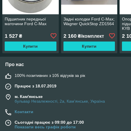
Підшипник передньої
Задні колодки Ford C-Max;
Опор
маточини Ford C-Max
Wagner QuickStop ZD1564
підш
KYB
1 527
2 160
2 1
₴
₴/комплект
Купити
Купити
Про нас
100% позитивних з 105 відгуків за рік
Працює з 18.07.2019
м. Кам'янське
бульвар Незалежності, 2а, Кам'янське, Україна
Контакти
Сьогодні працює з 09:00 до 17:00
Показати весь графік роботи