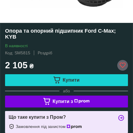
Опора та опорний підшипник Ford C-Max;
KYB
В наявності
Код: SM5815
Роздріб
2 105
₴
Купити
або
Купити з
Що таке купити з Пром?
Замовлення під захистом