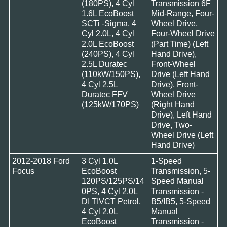
(180PS), 4 Cyl
Transmission 6F
1.6L EcoBoost
Mid-Range, Four-
SCTi -Sigma, 4
Wheel Drive,
Cyl 2.0L, 4 Cyl
Four-Wheel Drive
2.0L EcoBoost
(Part Time) (Left
(240PS), 4 Cyl
Hand Drive),
2.5L Duratec
Front-Wheel
(110kW/150PS),
Drive (Left Hand
4 Cyl 2.5L
Drive), Front-
Duratec FFV
Wheel Drive
(125kW/170PS)
(Right Hand
Drive), Left Hand
Drive, Two-
Wheel Drive (Left
Hand Drive)
2012-2018 Ford
3 Cyl 1.0L
1-Speed
Focus
EcoBoost
Transmission, 5-
120PS/125PS/14
Speed Manual
0PS, 4 Cyl 2.0L
Transmission -
DI TIVCT Petrol,
B5/IB5, 5-Speed
4 Cyl 2.0L
Manual
EcoBoost
Transmission -