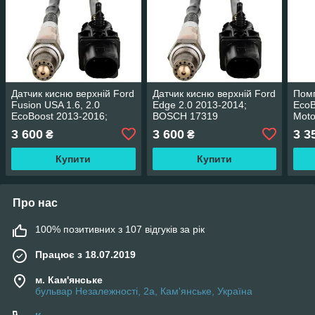
Датчик кисню верхній Ford
Датчик кисню верхній Ford
Помп
Fusion USA 1.6, 2.0
Edge 2.0 2013-2014;
EcoB
EcoBoost 2013-2016;
BOSCH 17319
Moto
BOSCH 17319
3 600
3 600
3 3
₴
₴
Купити
Купити
Про нас
100% позитивних з 107 відгуків за рік
Працює з 18.07.2019
м. Кам'янське
бульвар Незалежності, 2а, Кам'янське, Україна