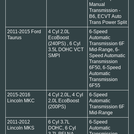
Manual
Transmission -
B6, ECVT Auto
Trans Power Split
2011-2015 Ford
4 Cyl 2.0L
6-Speed
Taurus
EcoBoost
Automatic
(240PS) , 6 Cyl
Transmission 6F
3.5L DOHC VCT
Mid-Range, 6-
SMPI
Speed Automatic
Transmission
6F50, 6-Speed
Automatic
Transmission
6F55
2015-2016
4 Cyl 2.0L, 4 Cyl
6-Speed
Lincoln MKC
2.0L EcoBoost
Automatic
(200PS)
Transmission 6F
Mid-Range
2011-2012
6 Cyl 3.7L
6-Speed
Lincoln MKS
DOHC, 6 Cyl
Automatic
3.7L PFI NA
Transmission