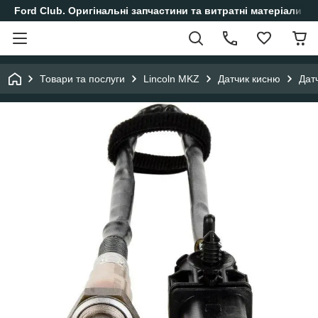
Ford Club. Оригінальні запчастини та витратні матеріали і
Товари та послуги
Lincoln MKZ
Датчик кисню
Дат