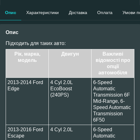
Опис
Характеристики
Доставка
Оплата
Умови п
Опис
Підходить для таких авто:
Рік, марка,
Двигун
Важливі
модель
відомості про
опції
автомобіля
2013-2014 Ford
4 Cyl 2.0L
6-Speed
Edge
EcoBoost
Automatic
(240PS)
Transmission 6F
Mid-Range, 6-
Speed Automatic
Transmission
6F50
2013-2016 Ford
4 Cyl 2.0L
6-Speed
Escape
Automatic