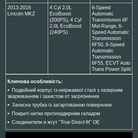
2013-2016
4 Cyl 2.0L
6-Speed
Lincoln MKZ
EcoBoost
Automatic
(200PS), 4 Cyl
Transmission 6F
2.0L EcoBoost
Mid-Range, 6-
(240PS)
Speed Automatic
Transmission
6F50, 6-Speed
Automatic
Transmission
6F55, ECVT Auto
Trans Power Split
Ключова особливість:
Подвійний корпус із неіржавкої сталі з лазерним
зварюванням і захистом от загрязнения
Захисна трубка із загартованою поверхнею
Покриті нитки протизадирним складом
Соединители и жгут "True Direct-fit" OE