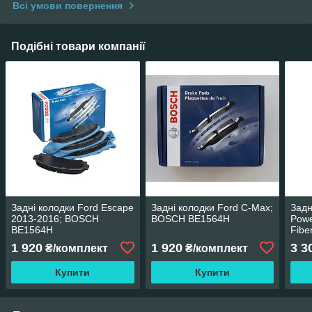
Всі умови повернення
Подібні товари компанії
Задні колодки Ford Escape
Задні колодки Ford C-Max;
Задн
2013-2016; BOSCH
BOSCH BE1564H
Powe
BE1564H
Fibe
галь
1 920
1 920
3 3
₴/комплект
₴/комплект
Купити
Купити