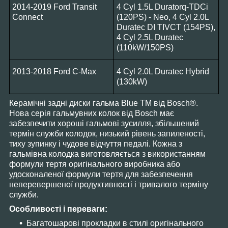
2014-2019 Ford Transit
4 Cyl 1.5L Duratorq-TDCi
Connect
(120PS) - Neo, 4 Cyl 2.0L
Duratec DI TIVCT (154PS),
4 Cyl 2.5L Duratec
(110kW/150PS)
2013-2018 Ford C-Max
4 Cyl 2.0L Duratec Hybrid
(130kW)
Керамічні задні диски гальма Blue TM від Bosch®.
Нова серія гальмувних колок від Bosch має
забезпечити хороші гальмові зусилля, збільшений
термін служби колодок, низький рівень запиленості,
тиху зупинку і чудове відчуття педалі. Кожна з
гальмівна колодка виготовляється з використанням
формули тертя оригінального виробника або
удосконаленої формули тертя для забезпечення
неперевершеної продуктивності і тривалого терміну
служби.
Особливості і переваги:
Багатошарові прокладки в стилі оригінального