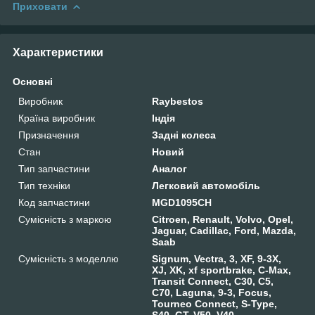
Приховати
Характеристики
Основні
Виробник
Raybestos
Країна виробник
Індія
Призначення
Задні колеса
Стан
Новий
Тип запчастини
Аналог
Тип техніки
Легковий автомобіль
Код запчастини
MGD1095CH
Сумісність з маркою
Citroen, Renault, Volvo, Opel,
Jaguar, Cadillac, Ford, Mazda,
Saab
Сумісність з моделлю
Signum, Vectra, 3, XF, 9-3X,
XJ, XK, xf sportbrake, C-Max,
Transit Connect, C30, C5,
C70, Laguna, 9-3, Focus,
Tourneo Connect, S-Type,
S40, GT, V50, V40