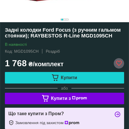
Задні колодки Ford Focus (з ручним гальмом
стоянки); RAYBESTOS R-Line MGD1095CH
В наявності
Код: MGD1095CH
Роздріб
1 768
₴/комплект
Купити
або
Купити з
Що таке купити з Пром?
Замовлення під захистом