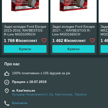
Задні колодки Ford Escape
Задні колодки Ford Escape
Задн
2013-2016; RAYBESTOS
2017-...; RAYBESTOS R-
MKZ;
R-Line MGD1095CH
Line MGD1665CH
MGD
1 768
1 462
1 4
₴/комплект
₴/комплект
Купити
Купити
Про нас
100% позитивних з 105 відгуків за рік
Працює з 18.07.2019
м. Кам'янське
бульвар Незалежності, 2а, Кам'янське, Україна
Контакти