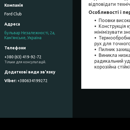
відповідати техні
Особливості і пе
Ford Club
Поовки високи
Конструкція 
мінімізувати зн
бульвар Незалежності, 2а,
Термообробни
Кам'янське, Україна
рух для точног
Пилник захища
Виникла низка
+380 (63) 419-92-72
радикальний уда
Тільки для консультацій.
корозійна стійкі
+380634199272