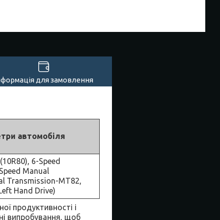
нформація для замовлення
етри автомобіля
(10R80), 6-Speed
-Speed Manual
al Transmission-MT82,
Left Hand Drive)
ної продуктивності і
ні випробування, щоб