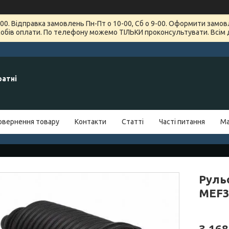
7-00. Відправка замовлень Пн-Пт о 10-00, Сб о 9-00. Оформити зам
обів оплати. По телефону можемо ТІЛЬКИ проконсультувати. Всім 
ратні
овернення товару
Контакти
Статті
Часті питання
Ма
Рульо
MEF3
3 168