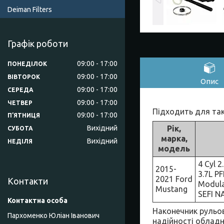
Deiman Filters
Графік роботи
09:00
17:00
ПОНЕДІЛОК
09:00
17:00
ВІВТОРОК
Опис
09:00
17:00
СЕРЕДА
09:00
17:00
ЧЕТВЕР
Підходить для так
09:00
17:00
ПʼЯТНИЦЯ
Рік,
Вихідний
СУБОТА
марка,
Вихідний
НЕДІЛЯ
модель
4 Cyl 2
2015-
3.7L PF
2021 Ford
Контакти
Modula
Mustang
SEFI NA
Наконечник рульов
Пархоменко Юліан Іванович
надійності обладн