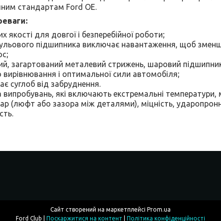
чним стандартам Ford OE.
реваги:
х якості для довгої і безперебійної роботи;
кульового підшипника виключає навантаження, щоб зменши
ос;
й, загартований металевий стрижень, шаровий підшипник
о вирівнювання і оптимальної сили автомобіля;
є суглоб від забруднення.
 випробувань, які включають екстремальні температури, 
р (люфт або зазора між деталями), міцність, ударопронн
сть.
Сайт створений на маркетплейсі
Prom.ua
Ford Club |
Поскаржитися на контент
|
Політика конфіденційності