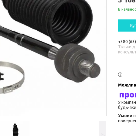
В наявнос
Ку
+380 (63
Тільки д
консульт
У компан
будь-яки
повернен