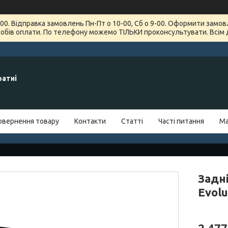
7-00. Відправка замовлень Пн-Пт о 10-00, Сб о 9-00. Оформити зам
обів оплати. По телефону можемо ТІЛЬКИ проконсультувати. Всім 
ратні
овернення товару
Контакти
Статті
Часті питання
Ма
Задні
Evolu
2 47