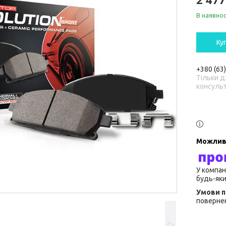
В наявнос
Ку
+380 (63
Тільки д
консульт
У компан
будь-яки
повернен