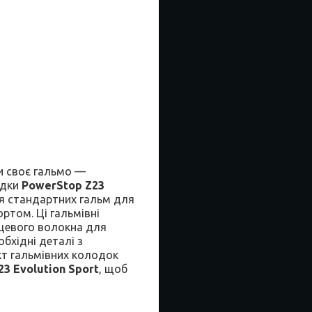
и своє гальмо —
одки
PowerStop Z23
ія стандартних гальм для
ртом. Ці гальмівні
ецевого волокна для
бхідні деталі з
кт гальмівних колодок
23 Evolution Sport
, щоб