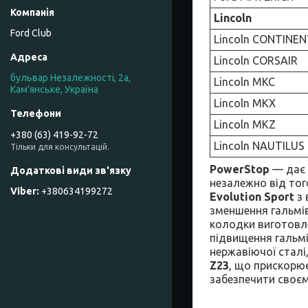
Lincoln
Ford Club
Lincoln CONTINE
Lincoln CORSAIR
бульвар Незалежності, 2а,
Lincoln MKC
Кам'янське, Україна
Lincoln MKX
Lincoln MKZ
+380 (63) 419-92-72
Lincoln NAUTILUS
Тільки для консультацій.
PowerStop
— дає 
незалежно від того
+380634199272
Evolution Sport
з 
зменшення гальмів
колодки виготовле
підвищення гальмі
нержавіючої сталі
Z23
, що прискорю
забезпечити своєм