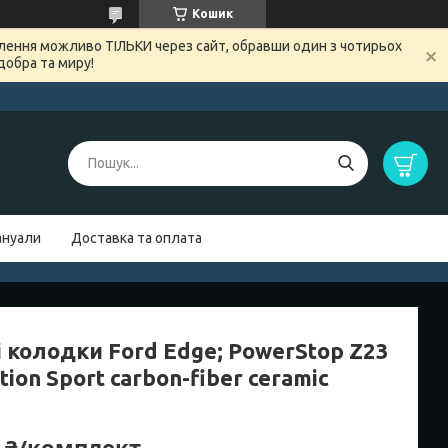
Кошик
овлення можливо ТІЛЬКИ через сайт, обравши один з чотирьох
добра та миру!
нуали
Доставка та оплата
 колодки Ford Edge; PowerStop Z23
tion Sport carbon-fiber ceramic
7 ₴/комплект