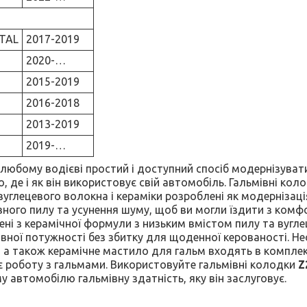
NTAL
2017-2019
2020-…
2015-2019
2016-2018
2013-2019
2019-…
любому водієві простий і доступний спосіб модернізуват
, де і як він використовує свій автомобіль. Гальмівні кол
вуглецевого волокна і кераміки розроблені як модернізац
ного пилу та усунення шуму, щоб ви могли їздити з комфо
ні з керамічної формули з низьким вмістом пилу та вугл
вної потужності без збитку для щоденної керованості. Нео
, а також керамічне мастило для гальм входять в компле
є роботу з гальмами. Використовуйте гальмівні колодки
Z
у автомобілю гальмівну здатність, яку він заслуговує.