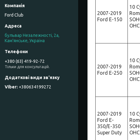
10 C
2007-2019
Rome
Ford Club
Ford E-150
SOHC
OHC
бульвар Незалежності, 2а,
Кам'янське, Україна
10 C
+380 (63) 419-92-72
2007-2019
Rome
Тільки для консультацій.
Ford E-250
SOHC
OHC
+380634199272
2007-2019
10 C
Ford E-
Rome
350/E-350
SOHC
Super Duty
OHC