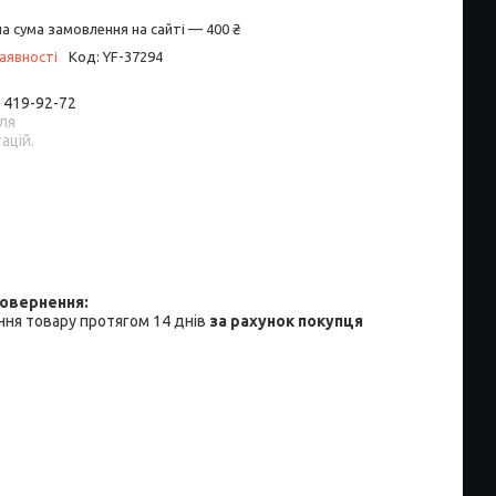
а сума замовлення на сайті — 400 ₴
аявності
Код:
YF-37294
) 419-92-72
ля
ацій.
ня товару протягом 14 днів
за рахунок покупця