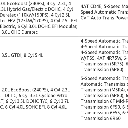
2.0L EcoBoost (240PS), 4 Cyl 2.3L, 4
4AT CD4E, 5-Speed Man
2.3L Hybrid Gas/Electric DOHC, 4 Cyl
Speed Automatic Tran
 Duratec (110kW/150PS), 4 Cyl 2.5L
CVT Auto Trans Powers
tec FFV (125kW/170PS), 4 Cyl 2.5L PFI
Electric, 6 Cyl 3.0L DOHC EFI Modular,
l 3.0L OHC Duratec
4-Speed Automatic Tr
4-Speed Automatic Tra
4-Speed Automatic T
l 3.5L GTDI, 8 Cyl 5.4L
W/TSS, 4AT 4R75W, 6-
Transmission (6R75), 
Transmission (6R80)
5-Speed Automatic Tr
Automatic Transmissi
l 2.0L EcoBoost (240PS), 4 Cyl 2.3L
Transmission (M5R4),
T DI TC, 6 Cyl 3.5L Cyclone Petrol
Transmission (6R80), 
T, 6 Cyl 3.5L DOHC T/C, 6 Cyl 3.7L
Transmission 6F Mid-
, 6 Cyl 4.0L SOHC EFI, 8 Cyl 4.6L
Transmission 6F50, 6
Transmission 6F55, 6
Transmission 6R60