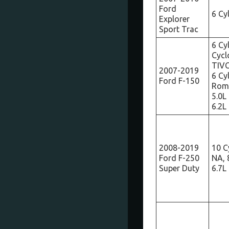
Ford
6 Cy
Explorer
Sport Trac
6 Cyl
Cycl
TIVC
2007-2019
6 Cyl
Ford F-150
Rome
5.0L
6.2L
2008-2019
10 Cy
Ford F-250
NA, 
Super Duty
6.7L