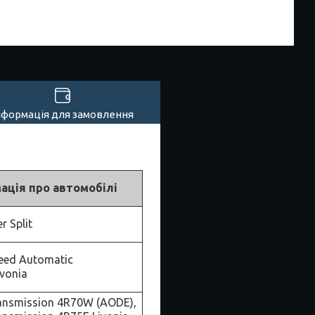
нформація для замовлення
ація про автомобілі
 Split
eed Automatic
vonia
ansmission 4R70W (AODE),