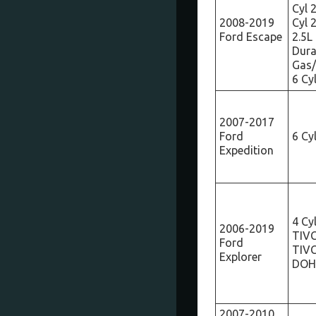
Cyl 
2008-2019
Cyl 
Ford Escape
2.5L
Dura
Gas/
6 Cy
2007-2017
Ford
6 Cy
Expedition
4 Cy
2006-2019
TIVC
Ford
TIVC
Explorer
DOHC
2007-2010