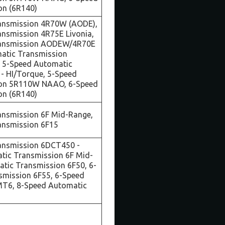
on (6R140)
ansmission 4R70W (AODE),
nsmission 4R75E Livonia,
ransmission AODEW/4R70E
atic Transmission
5-Speed Automatic
- HI/Torque, 5-Speed
ion 5R110W NAAO, 6-Speed
on (6R140)
ansmission 6F Mid-Range,
ansmission 6F15
ansmission 6DCT450 -
tic Transmission 6F Mid-
tic Transmission 6F50, 6-
smission 6F55, 6-Speed
MT6, 8-Speed Automatic