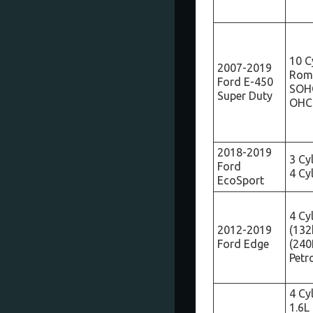
10 C
2007-2019
Rome
Ford E-450
SOHC
Super Duty
OHC
2018-2019
3 Cy
Ford
4 Cyl
EcoSport
4 Cy
2012-2019
(132
Ford Edge
(240
Petr
4 Cy
1.6L