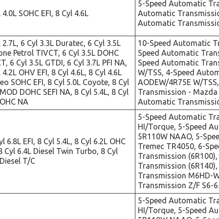
5-Speed Automatic Tr
l 4.0L SOHC EFI, 8 Cyl 4.6L
Automatic Transmissio
Automatic Transmissi
 2.7L, 6 Cyl 3.3L Duratec, 6 Cyl 3.5L
10-Speed Automatic Tr
one Petrol TIVCT, 6 Cyl 3.5L DOHC
Speed Automatic Trans
T, 6 Cyl 3.5L GTDI, 6 Cyl 3.7L PFI NA,
Speed Automatic Tra
 4.2L OHV EFI, 8 Cyl 4.6L, 8 Cyl 4.6L
W/TSS, 4-Speed Autom
o SOHC EFI, 8 Cyl 5.0L Coyote, 8 Cyl
AODEW/4R75E W/TSS, 
 MOD DOHC SEFI NA, 8 Cyl 5.4L, 8 Cyl
Transmission - Mazda
 OHC NA
Automatic Transmissi
5-Speed Automatic Tr
HI/Torque, 5-Speed A
5R110W NAAO, 5-Spee
l 6.8L EFI, 8 Cyl 5.4L, 8 Cyl 6.2L OHC
Tremec TR4050, 6-Spe
8 Cyl 6.4L Diesel Twin Turbo, 8 Cyl
Transmission (6R100),
 Diesel T/C
Transmission (6R140),
Transmission M6HD-W
Transmission Z/F S6-
5-Speed Automatic Tr
HI/Torque, 5-Speed A