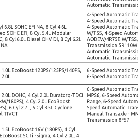
Automatic Transmissi
4-Speed Automatic Tr
4-Speed Automatic Tra
yl 6.8L SOHC EFI NA, 8 Cyl 4.6L
4-Speed Automatic T
o SOHC EFI, 8 Cyl 5.4L Modular
W/TSS, 4-Speed Autom
, 8 Cyl 6.0L Diesel OHV DI, 8 Cyl 6.2L
AODEW/4R75E W/TSS, 
 NA
Transmission 5R110W 
Automatic Transmiss
Automatic Transmissi
l 1.0L EcoBoost 120PS/125PS/140PS,
6-Speed Automatic Tr
 2.0L
6-Speed Automatic Tr
6-Speed Automatic Tr
l 2.0L DOHC, 4 Cyl 2.0L Duratorq-TDCi
MPS6, 6-Speed Automa
kW/180PS), 4 Cyl 2.0L EcoBoost
Range, 6-Speed Automa
PS), 6 Cyl 2.7L, 6 Cyl 3.5L Cyclone
Speed Automatic Tran
ol TIVCT
Manual Transaxle - M
Transmission 8F57
l 1.5L EcoBoost 16V (180PS), 4 Cyl
 EcoBoost SCTi -Sigma, 4 Cyl 2.0L, 4