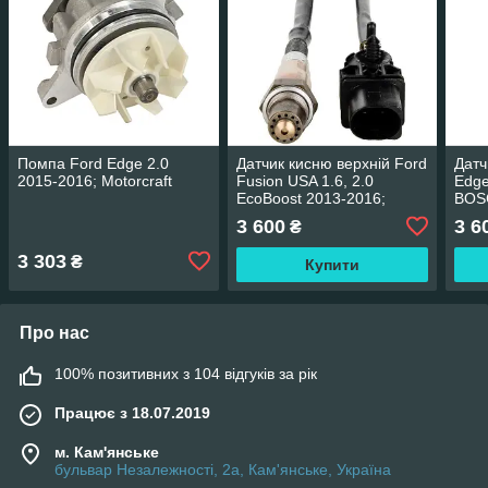
Помпа Ford Edge 2.0
Датчик кисню верхній Ford
Датч
2015-2016; Motorcraft
Fusion USA 1.6, 2.0
Edge
EcoBoost 2013-2016;
BOS
BOSCH 17319
3 600
3 6
₴
3 303
₴
Купити
Про нас
100% позитивних з 104 відгуків за рік
Працює з 18.07.2019
м. Кам'янське
бульвар Незалежності, 2а, Кам'янське, Україна