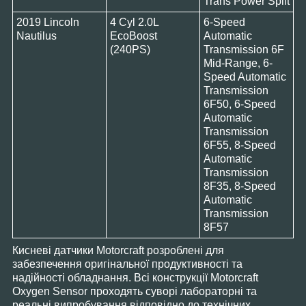
Trans Power Split
2019 Lincoln
4 Cyl 2.0L
6-Speed
Nautilus
EcoBoost
Automatic
(240PS)
Transmission 6F
Mid-Range, 6-
Speed Automatic
Transmission
6F50, 6-Speed
Automatic
Transmission
6F55, 8-Speed
Automatic
Transmission
8F35, 8-Speed
Automatic
Transmission
8F57
Кисневі датчики Motorcraft розроблені для
забезпечення оригінальної продуктивності та
надійності обладнання. Всі конструкції Motorcraft
Oxygen Sensor проходять суворі лабораторні та
реальні випробування відповідно до технічних