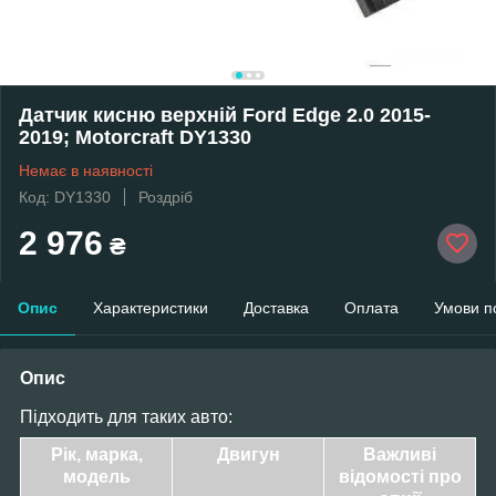
Датчик кисню верхній Ford Edge 2.0 2015-
2019; Motorcraft DY1330
Немає в наявності
Код: DY1330
Роздріб
2 976
₴
Опис
Характеристики
Доставка
Оплата
Умови п
Опис
Підходить для таких авто:
Рік, марка,
Двигун
Важливі
модель
відомості про