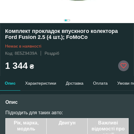
Комплект прокладок впускного колектора
Ford Fusion 2.5 (4 шт.); FoMoCo
Немає в наявності
Код: 8E5Z9439A
Роздріб
1 344
₴
Опис
Характеристики
Доставка
Оплата
Умови п
Опис
Підходить для таких авто:
Рік, марка,
Двигун
Важливі
модель
відомості про