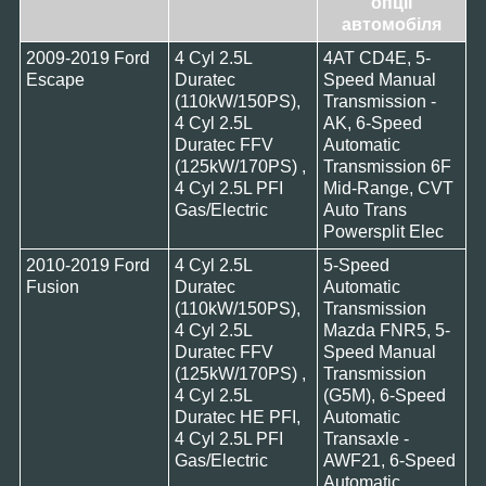
опції
автомобіля
2009-2019 Ford
4 Cyl 2.5L
4AT CD4E, 5-
Escape
Duratec
Speed Manual
(110kW/150PS),
Transmission -
4 Cyl 2.5L
AK, 6-Speed
Duratec FFV
Automatic
(125kW/170PS) ,
Transmission 6F
4 Cyl 2.5L PFI
Mid-Range, CVT
Gas/Electric
Auto Trans
Powersplit Elec
2010-2019 Ford
4 Cyl 2.5L
5-Speed
Fusion
Duratec
Automatic
(110kW/150PS),
Transmission
4 Cyl 2.5L
Mazda FNR5, 5-
Duratec FFV
Speed Manual
(125kW/170PS) ,
Transmission
4 Cyl 2.5L
(G5M), 6-Speed
Duratec HE PFI,
Automatic
4 Cyl 2.5L PFI
Transaxle -
Gas/Electric
AWF21, 6-Speed
Automatic