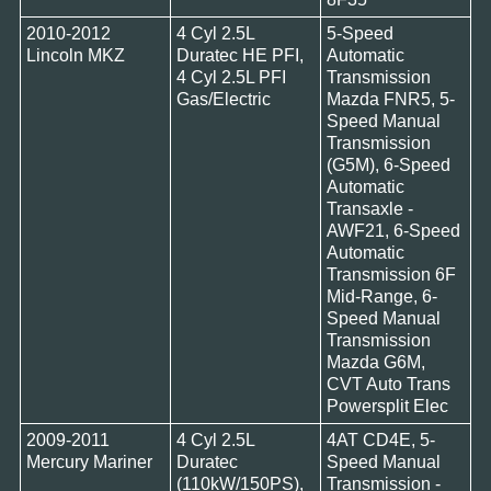
2010-2012
4 Cyl 2.5L
5-Speed
Lincoln MKZ
Duratec HE PFI,
Automatic
4 Cyl 2.5L PFI
Transmission
Gas/Electric
Mazda FNR5, 5-
Speed Manual
Transmission
(G5M), 6-Speed
Automatic
Transaxle -
AWF21, 6-Speed
Automatic
Transmission 6F
Mid-Range, 6-
Speed Manual
Transmission
Mazda G6M,
CVT Auto Trans
Powersplit Elec
2009-2011
4 Cyl 2.5L
4AT CD4E, 5-
Mercury Mariner
Duratec
Speed Manual
(110kW/150PS),
Transmission -