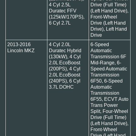
4 Cyl 2.5L
Drive (Full Time)
Duratec FFV
(Left Hand Drive),
(125kW/170PS),
Front-Wheel
6 Cyl 2.7L
Drive (Left Hand
Drive), Left Hand
Drive
2013-2016
4 Cyl 2.0L
6-Speed
Lincoln MKZ
Duratec Hybrid
Automatic
(130kW), 4 Cyl
Transmission 6F
2.0L EcoBoost
Mid-Range, 6-
(200PS), 4 Cyl
Speed Automatic
2.0L EcoBoost
Transmission
(240PS), 6 Cyl
6F50, 6-Speed
3.7L DOHC
Automatic
Transmission
6F55, ECVT Auto
Trans Power
Split, Four-Wheel
Drive (Full Time)
(Left Hand Drive),
Front-Wheel
Drive (Left Hand