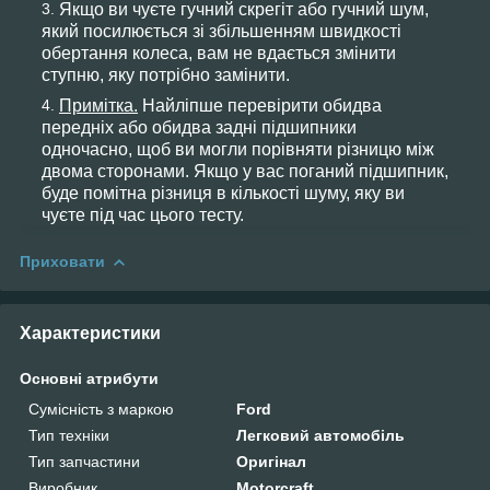
Якщо ви чуєте гучний скрегіт або гучний шум,
який посилюється зі збільшенням швидкості
обертання колеса, вам не вдається змінити
ступню, яку потрібно замінити.
Примітка.
Найліпше перевірити обидва
передніх або обидва задні підшипники
одночасно, щоб ви могли порівняти різницю між
двома сторонами. Якщо у вас поганий підшипник,
буде помітна різниця в кількості шуму, яку ви
чуєте під час цього тесту.
Приховати
Характеристики
Основні атрибути
Сумісність з маркою
Ford
Тип техніки
Легковий автомобіль
Тип запчастини
Оригінал
Виробник
Motorcraft