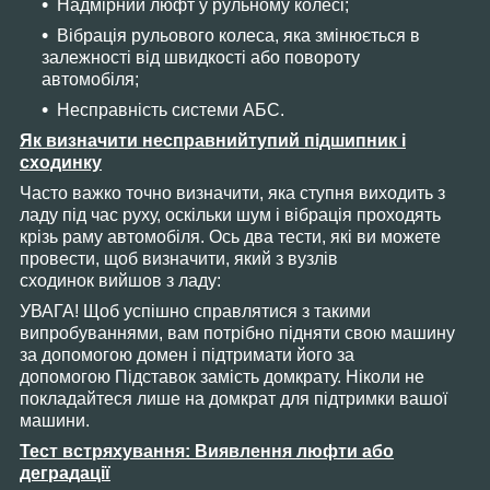
Надмірний люфт у рульному колесі;
Вібрація рульового колеса, яка змінюється в
залежності від швидкості або повороту
автомобіля;
Несправність системи АБС.
Як визначити несправнийтупий підшипник і
сходинку
Часто важко точно визначити, яка ступня виходить з
ладу під час руху, оскільки шум і вібрація проходять
крізь раму автомобіля. Ось два тести, які ви можете
провести, щоб визначити, який з вузлів
сходинок вийшов з ладу:
УВАГА! Щоб успішно справлятися з такими
випробуваннями, вам потрібно підняти свою машину
за допомогою домен і підтримати його за
допомогою Підставок замість домкрату. Ніколи не
покладайтеся лише на домкрат для підтримки вашої
машини.
Тест встряхування: Виявлення люфти або
деградації