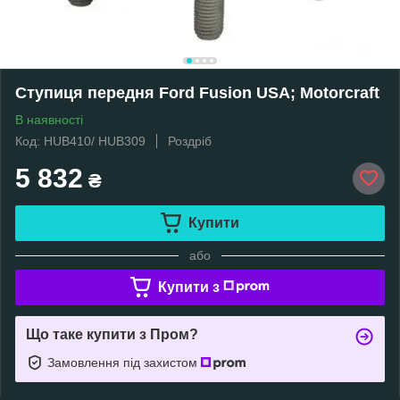
Ступиця передня Ford Fusion USA; Motorcraft
В наявності
Код: HUB410/ HUB309
Роздріб
5 832
₴
Купити
або
Купити з
Що таке купити з Пром?
Замовлення під захистом