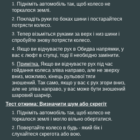
Підніміть автомобіль так, щоб колесо не
торкалося землі.
Покладіть руки по боках шини і постарайтеся
потрясти колесо.
Тепер візьміться руками за верх і низ шини і
спробуйте знову потрясти колесо.
Якщо ви відчуваєте рух в Обидва напрямки, у
вас є люфт в ступці, тоді її необхідно замінити.
Примітка.
Якщо ви відчуваєте рух під час
гойдання колеса зліва направо, але не зверху
вниз, можливо, кінець рульової тяги
зношений. Так само, якщо у вас є рух згори вниз,
але не зліва направо, у вас може бути зношений
шаровий шарнір.
Тест отжима: Визначити шум або скрегіт
Підніміть автомобіль так, щоб колесо не
торкалося землі і могло вільно обертатися.
Повертайте колесо в будь - який бік і
слухайтеся скрегота або вою.