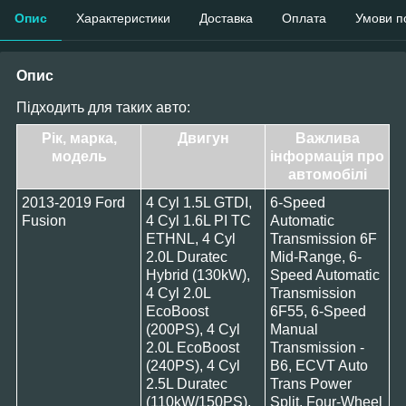
Опис
Характеристики
Доставка
Оплата
Умови п
Опис
Підходить для таких авто:
Рік, марка,
Двигун
Важлива
модель
інформація про
автомобілі
2013-2019 Ford
4 Cyl 1.5L GTDI,
6-Speed
Fusion
4 Cyl 1.6L PI TC
Automatic
ETHNL, 4 Cyl
Transmission 6F
2.0L Duratec
Mid-Range, 6-
Hybrid (130kW),
Speed Automatic
4 Cyl 2.0L
Transmission
EcoBoost
6F55, 6-Speed
(200PS), 4 Cyl
Manual
2.0L EcoBoost
Transmission -
(240PS), 4 Cyl
B6, ECVT Auto
2.5L Duratec
Trans Power
(110kW/150PS),
Split, Four-Wheel