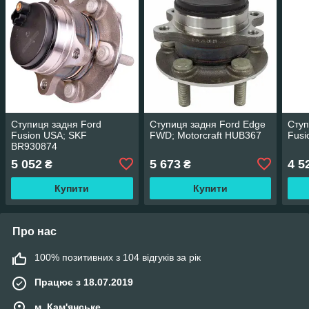
Ступиця задня Ford
Ступиця задня Ford Edge
Ступ
Fusion USA; SKF
FWD; Motorcraft HUB367
Fus
BR930874
5 052
5 673
4 5
₴
₴
Купити
Купити
Про нас
100% позитивних з 104 відгуків за рік
Працює з 18.07.2019
м. Кам'янське