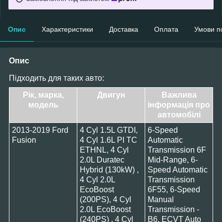
Опис
Характеристики
Доставка
Оплата
Умови п
Опис
Підходить для таких авто:
Рік, марка,
Двигун
Важлива
модель
інформація про
автомобілі
2013-2019 Ford
4 Cyl 1.5L GTDI,
6-Speed
Fusion
4 Cyl 1.6L PI TC
Automatic
ETHNL, 4 Cyl
Transmission 6F
2.0L Duratec
Mid-Range, 6-
Hybrid (130kW) ,
Speed Automatic
4 Cyl 2.0L
Transmission
EcoBoost
6F55, 6-Speed
(200PS), 4 Cyl
Manual
2.0L EcoBoost
Transmission -
(240PS) , 4 Cyl
B6, ECVT Auto