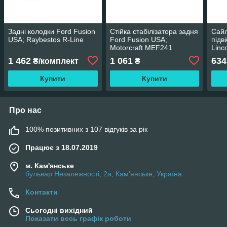
Задні колодки Ford Fusion
Стійка стабілізатора задня
Сайл
USA; Raybestos R-Line
Ford Fusion USA;
підв
Motorcraft MEF241
Lin
K20
1 462
1 061
634
₴/комплект
₴
Купити
Купити
Про нас
100% позитивних з 107 відгуків за рік
Працює з 18.07.2019
м. Кам'янське
бульвар Незалежності, 2а, Кам'янське, Україна
Контакти
Сьогодні вихідний
Показати весь графік роботи