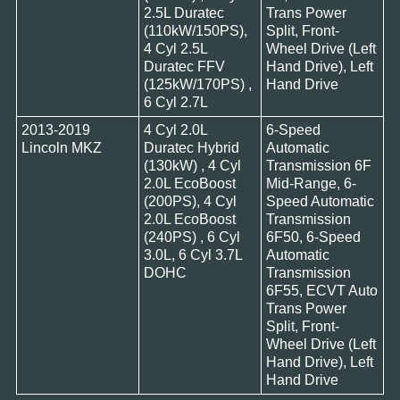
2.5L Duratec
Trans Power
(110kW/150PS),
Split, Front-
4 Cyl 2.5L
Wheel Drive (Left
Duratec FFV
Hand Drive), Left
(125kW/170PS) ,
Hand Drive
6 Cyl 2.7L
2013-2019
4 Cyl 2.0L
6-Speed
Lincoln MKZ
Duratec Hybrid
Automatic
(130kW) , 4 Cyl
Transmission 6F
2.0L EcoBoost
Mid-Range, 6-
(200PS), 4 Cyl
Speed Automatic
2.0L EcoBoost
Transmission
(240PS) , 6 Cyl
6F50, 6-Speed
3.0L, 6 Cyl 3.7L
Automatic
DOHC
Transmission
6F55, ECVT Auto
Trans Power
Split, Front-
Wheel Drive (Left
Hand Drive), Left
Hand Drive