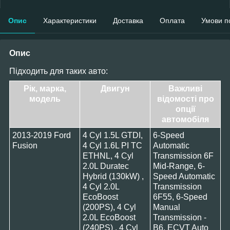
Опис
Характеристики
Доставка
Оплата
Умови п
Опис
Підходить для таких авто:
Рік, марка,
Двигун
Важливі
модель
відомості про
опції
автомобіля
2013-2019 Ford
4 Cyl 1.5L GTDI,
6-Speed
Fusion
4 Cyl 1.6L PI TC
Automatic
ETHNL, 4 Cyl
Transmission 6F
2.0L Duratec
Mid-Range, 6-
Hybrid (130kW) ,
Speed Automatic
4 Cyl 2.0L
Transmission
EcoBoost
6F55, 6-Speed
(200PS), 4 Cyl
Manual
2.0L EcoBoost
Transmission -
(240PS) , 4 Cyl
B6, ECVT Auto