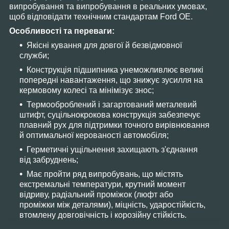
випробування та випробування в реальних умовах,
щоб відповідати технічним стандартам Ford OE.
Особливості та переваги:
Якісні кування для довгої й безвідмовної
служби;
Конструкція підшипника унеможливлює великі
попередні навантаження, що знижує зусилля на
кермовому колесі та мінімізує знос;
Термооброблений і загартований металевий
штифт, суцільнокрокова конструкція забезпечує
плавний рух для підтримки точного вирівнювання
й оптимальної керованості автомобіля;
Герметичні ущільнення захищають з'єднання
від забруднень;
Має пройти ряд випробувань, що містять
екстремальні температури, крутний момент
відриву, радіальний проміжок (люфт або
проміжки між деталями), міцність, ударостійкість,
втомлену довговічність і корозійну стійкість.