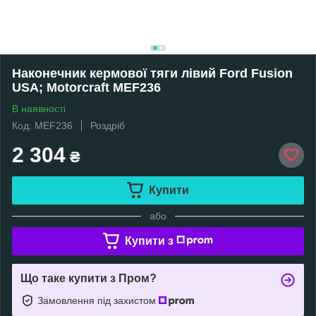
Наконечник кермової тяги лівий Ford Fusion
USA; Motorcraft MEF236
В наявності
Код: MEF236
Роздріб
2 304
₴
Купити
або
Купити з
Що таке купити з Пром?
Замовлення під захистом