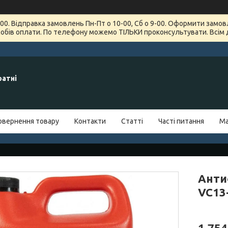
7-00. Відправка замовлень Пн-Пт о 10-00, Сб о 9-00. Оформити зам
обів оплати. По телефону можемо ТІЛЬКИ проконсультувати. Всім 
ратні
овернення товару
Контакти
Статті
Часті питання
Ма
Анти
VC13
1 754