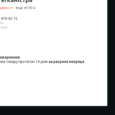
аявності
Код:
VC13-G
) 419-92-72
ля
ацій.
ня товару протягом 14 днів
за рахунок покупця