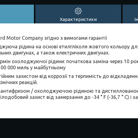
Характеристики
І
d Motor Company згідно з вимогами гарантії
жуюча рідина на основі етилгліколя жовтого кольору дл
льних двигунах, а також електричних двигунах.
рмін охолоджуючої рідини: початкова заміна через 10 рокі
 100 000 миль у майбутньому
ійним захистом від коррозії та терпимість до відкладенн
імічних реакцій.
 антифризом / охолоджуючою рідиною та дистиллованою
ілодобовий захист від замерзання до -34 ° F (-36,7 ° C) і за