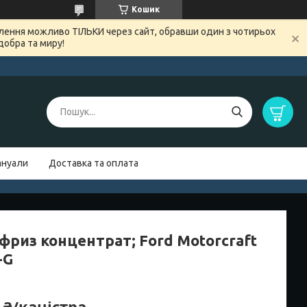
Кошик
овлення можливо ТІЛЬКИ через сайт, обравши один з чотирьох
добра та миру!
нуали
Доставка та оплата
фриз концентрат; Ford Motorcraft
-G
 ₴/каністра