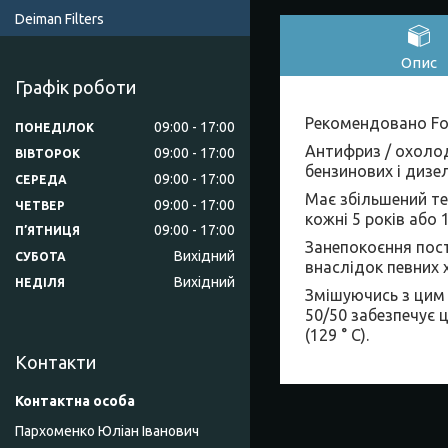
Deiman Filters
Опис
Графік роботи
Рекомендовано For
09:00
17:00
ПОНЕДІЛОК
Антифриз / охолод
09:00
17:00
ВІВТОРОК
бензинових і дизе
09:00
17:00
СЕРЕДА
Має збільшений те
09:00
17:00
ЧЕТВЕР
кожні 5 років або
09:00
17:00
ПʼЯТНИЦЯ
Занепокоєння пост
Вихідний
СУБОТА
внаслідок певних х
Вихідний
НЕДІЛЯ
Змішуючись з цим
50/50 забезпечує ц
(129 ° C).
Контакти
Пархоменко Юліан Іванович