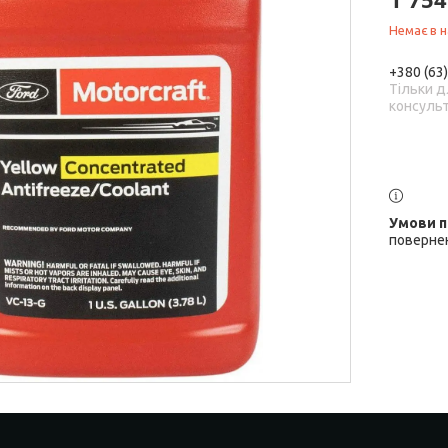
Немає в н
+380 (63
Тільки д
консульт
повернен