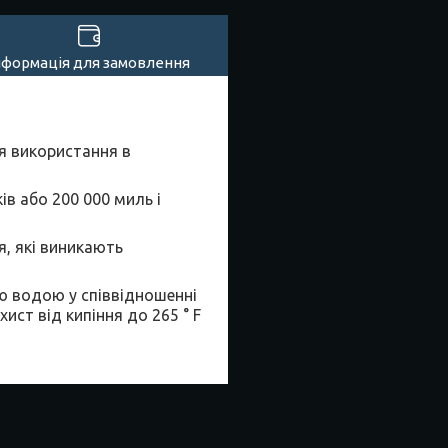
нформація для замовлення
я використання в
в або 200 000 миль і
я, які виникають
 водою у співвідношенні
хист від кипіння до 265 ° F