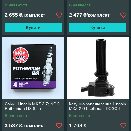
В наявності
В наявності
2 655
2 477
₴/комплект
₴/комплект
Купити
Купити
Свічки Lincoln MKZ 3.7; NGK
Котушка запалювання Lincoln
Ruthenium HX 6 шт
MKZ 2.0 EcoBoost; BOSCH
В наявності
В наявності
3 537
1 768
₴/комплект
₴